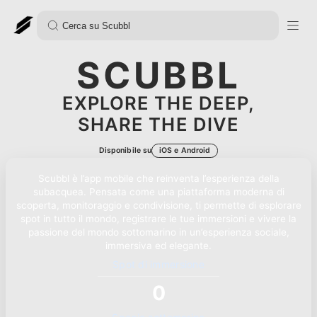
SCUBBL
EXPLORE THE DEEP,
SHARE THE DIVE
Disponibile su
iOS e Android
Scubbl è l’app mobile che reinventa l’esperienza della
subacquea. Pensata come una piattaforma moderna di
scoperta, monitoraggio e condivisione, ti permette di esplorare
spot in tutto il mondo, registrare le tue immersioni e vivere la
passione del mondo sottomarino in un’esperienza sociale,
immersiva ed elegante.
Spot di immersione
0