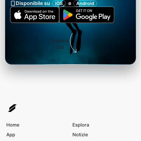
Disponibile su
e
iOS
Android
Scarica
ora
Home
Esplora
App
Notizie