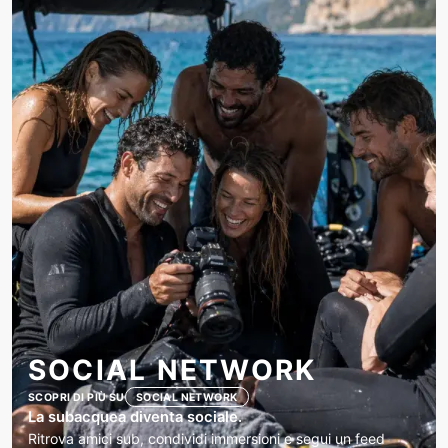
SOCIAL NETWORK
SCOPRI DI PIÙ SU
SOCIAL NETWORK
La subacquea diventa sociale.
Ritrova amici sub, condividi immersioni e segui un feed