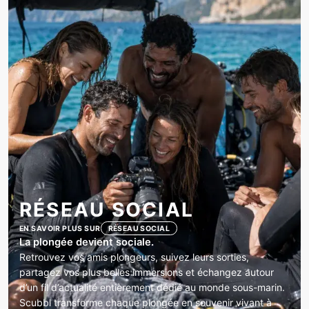
RÉSEAU SOCIAL
EN SAVOIR PLUS SUR
RÉSEAU SOCIAL
La plongée devient sociale.
Retrouvez vos amis plongeurs, suivez leurs sorties,
partagez vos plus belles immersions et échangez autour
d’un fil d’actualité entièrement dédié au monde sous-marin.
Scubbl transforme chaque plongée en souvenir vivant à