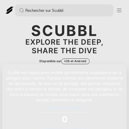
SCUBBL
EXPLORE THE DEEP,
SHARE THE DIVE
Disponible sur
iOS et Android
Scubbl est l’application mobile qui réinvente l’expérience de la
plongée sous-marine. Pensée comme une plateforme moderne
de découverte, de suivi et de partage, elle permet d’explorer
des spots à travers le monde, de consigner ses plongées et de
vivre la passion du monde sous-marin dans une expérience
sociale, immersive et élégante.
Spots de plongée
0