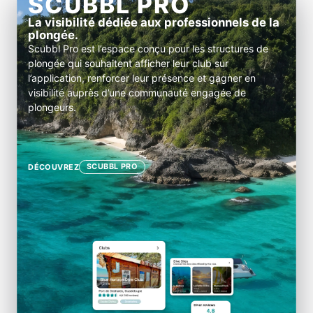
SCUBBL PRO
La visibilité dédiée aux professionnels de la
plongée.
Scubbl Pro est l’espace conçu pour les structures de
plongée qui souhaitent afficher leur club sur
l’application, renforcer leur présence et gagner en
visibilité auprès d’une communauté engagée de
plongeurs.
SCUBBL PRO
DÉCOUVREZ